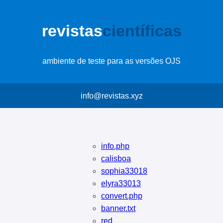
revistas
científicas
ambiente de teste para as versões OJS
info@revistas.xyz
info.php
calisboa
sophia33018
elyra33013
convert.php
banner.txt
red