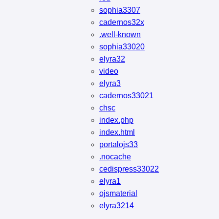
sophia3307
cadernos32x
.well-known
sophia33020
elyra32
video
elyra3
cadernos33021
chsc
index.php
index.html
portalojs33
.nocache
cedispress33022
elyra1
ojsmaterial
elyra3214